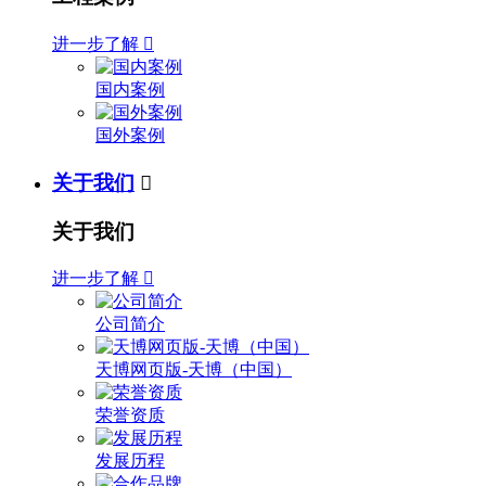
进一步了解

国内案例
国外案例
关于我们

关于我们
进一步了解

公司简介
天博网页版-天博（中国）
荣誉资质
发展历程