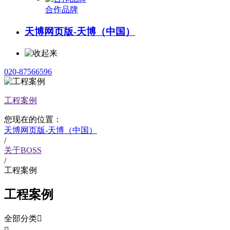
合作品牌
天博网页版-天博（中国）
020-87566596
工程案例
您现在的位置：
天博网页版-天博（中国）
/
关于BOSS
/
工程案例
工程案例
全部分类
